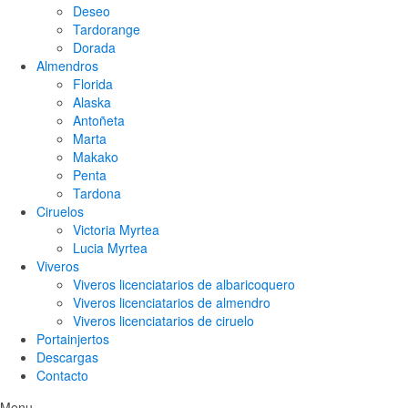
Deseo
Tardorange
Dorada
Almendros
Florida
Alaska
Antoñeta
Marta
Makako
Penta
Tardona
Ciruelos
Victoria Myrtea
Lucia Myrtea
Viveros
Viveros licenciatarios de albaricoquero​
Viveros licenciatarios de almendro​
Viveros licenciatarios de ciruelo
Portainjertos
Descargas
Contacto
Menu