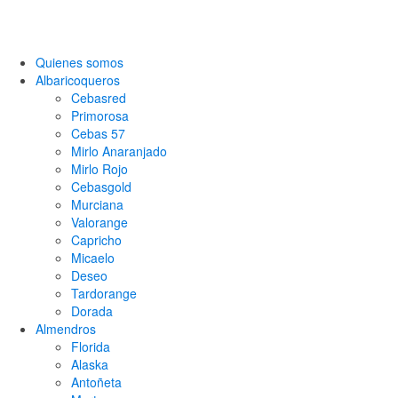
Quienes somos
Albaricoqueros
Cebasred
Primorosa
Cebas 57
Mirlo Anaranjado
Mirlo Rojo
Cebasgold
Murciana
Valorange
Capricho
Micaelo
Deseo
Tardorange
Dorada
Almendros
Florida
Alaska
Antoñeta