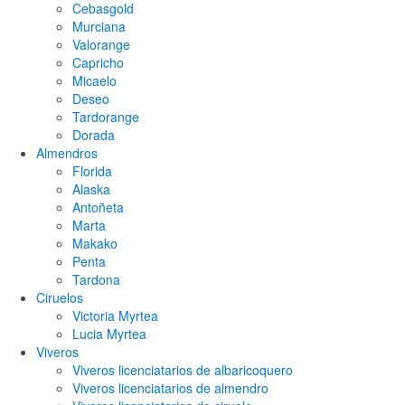
Cebasgold
Murciana
Valorange
Capricho
Micaelo
Deseo
Tardorange
Dorada
Almendros
Florida
Alaska
Antoñeta
Marta
Makako
Penta
Tardona
Ciruelos
Victoria Myrtea
Lucia Myrtea
Viveros
Viveros licenciatarios de albaricoquero​
Viveros licenciatarios de almendro​