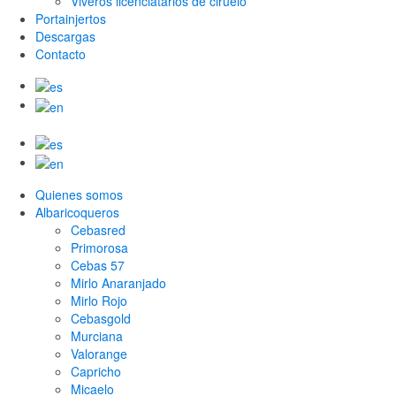
Viveros licenciatarios de ciruelo
Portainjertos
Descargas
Contacto
Quienes somos
Albaricoqueros
Cebasred
Primorosa
Cebas 57
Mirlo Anaranjado
Mirlo Rojo
Cebasgold
Murciana
Valorange
Capricho
Micaelo