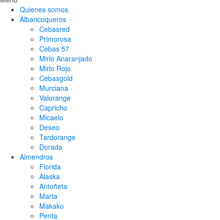
Quienes somos
Albaricoqueros
Cebasred
Primorosa
Cebas 57
Mirlo Anaranjado
Mirlo Rojo
Cebasgold
Murciana
Valorange
Capricho
Micaelo
Deseo
Tardorange
Dorada
Almendros
Florida
Alaska
Antoñeta
Marta
Makako
Penta