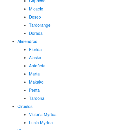
Capricho
Micaelo
Deseo
Tardorange
Dorada
Almendros
Florida
Alaska
Antoñeta
Marta
Makako
Penta
Tardona
Ciruelos
Victoria Myrtea
Lucia Myrtea