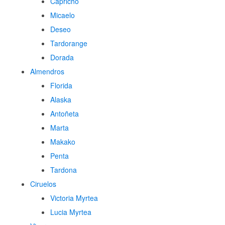
Capricho
Micaelo
Deseo
Tardorange
Dorada
Almendros
Florida
Alaska
Antoñeta
Marta
Makako
Penta
Tardona
Ciruelos
Victoria Myrtea
Lucia Myrtea