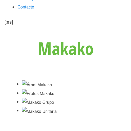
Contacto
[:es]
Makako