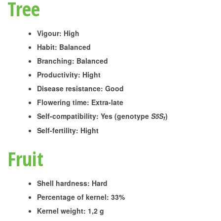
Tree
Vigour: High
Habit: Balanced
Branching: Balanced
Productivity: Hight
Disease resistance: Good
Flowering time: Extra-late
Self-compatibility: Yes (genotype
S
S
)
5
f
Self-fertility: Hight
Fruit
Shell hardness: Hard
Percentage of kernel: 33%
Kernel weight: 1,2 g