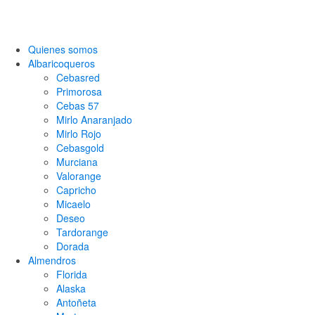
Quienes somos
Albaricoqueros
Cebasred
Primorosa
Cebas 57
Mirlo Anaranjado
Mirlo Rojo
Cebasgold
Murciana
Valorange
Capricho
Micaelo
Deseo
Tardorange
Dorada
Almendros
Florida
Alaska
Antoñeta