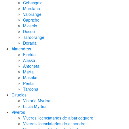
Cebasgold
Murciana
Valorange
Capricho
Micaelo
Deseo
Tardorange
Dorada
Almendros
Florida
Alaska
Antoñeta
Marta
Makako
Penta
Tardona
Ciruelos
Victoria Myrtea
Lucia Myrtea
Viveros
Viveros licenciatarios de albaricoquero​
Viveros licenciatarios de almendro​