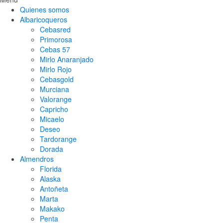
Quienes somos
Albaricoqueros
Cebasred
Primorosa
Cebas 57
Mirlo Anaranjado
Mirlo Rojo
Cebasgold
Murciana
Valorange
Capricho
Micaelo
Deseo
Tardorange
Dorada
Almendros
Florida
Alaska
Antoñeta
Marta
Makako
Penta