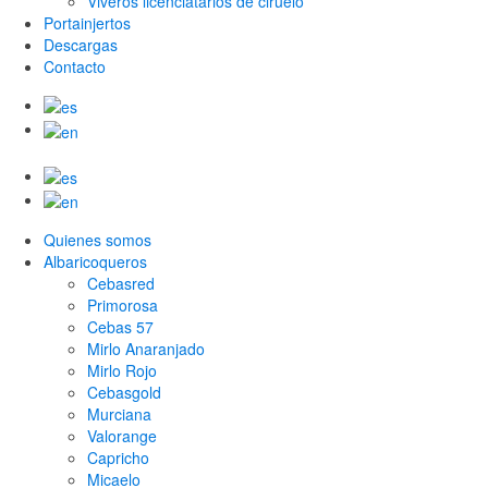
Viveros licenciatarios de ciruelo
Portainjertos
Descargas
Contacto
Quienes somos
Albaricoqueros
Cebasred
Primorosa
Cebas 57
Mirlo Anaranjado
Mirlo Rojo
Cebasgold
Murciana
Valorange
Capricho
Micaelo