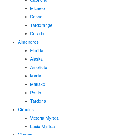
Micaelo
Deseo
Tardorange
Dorada
Almendros
Florida
Alaska
Antoñeta
Marta
Makako
Penta
Tardona
Ciruelos
Victoria Myrtea
Lucia Myrtea
Viveros