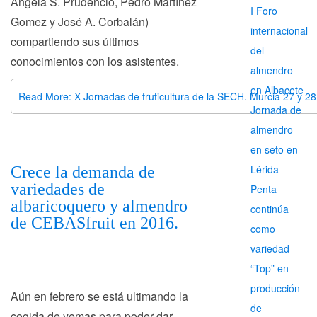
Ángela S. Prudencio, Pedro Martínez
I Foro
Gomez y José A. Corbalán)
internacional
compartiendo sus últimos
del
conocimientos con los asistentes.
almendro
en Albacete
Read More: X Jornadas de fruticultura de la SECH. Murcia 27 y 2
Jornada de
almendro
en seto en
Lérida
Crece la demanda de
variedades de
Penta
albaricoquero y almendro
continúa
de CEBASfruit en 2016.
como
variedad
“Top” en
producción
Aún en febrero se está ultimando la
de
cogida de yemas para poder dar