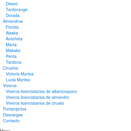
Deseo
Tardorange
Dorada
Almendros
Florida
Alaska
Antoñeta
Marta
Makako
Penta
Tardona
Ciruelos
Victoria Myrtea
Lucia Myrtea
Viveros
Viveros licenciatarios de albaricoquero​
Viveros licenciatarios de almendro​
Viveros licenciatarios de ciruelo
Portainjertos
Descargas
Contacto
Menu