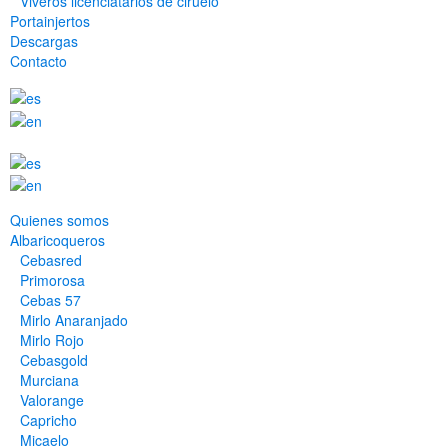
Viveros licenciatarios de ciruelo
Portainjertos
Descargas
Contacto
Quienes somos
Albaricoqueros
Cebasred
Primorosa
Cebas 57
Mirlo Anaranjado
Mirlo Rojo
Cebasgold
Murciana
Valorange
Capricho
Micaelo