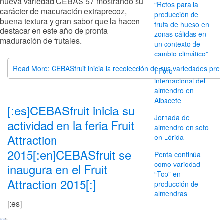
nueva variedad CEBAS 57 mostrando su
“Retos para la
carácter de maduración extraprecoz,
producción de
buena textura y gran sabor que la hacen
fruta de hueso en
destacar en este año de pronta
zonas cálidas en
maduración de frutales.
un contexto de
cambio climático”
Read More: CEBASfruit inicia la recolección de sus variedades pr
I Foro
internacional del
almendro en
Albacete
[:es]CEBASfruit inicia su
Jornada de
actividad en la feria Fruit
almendro en seto
Attraction
en Lérida
2015[:en]CEBASfruit se
Penta continúa
como variedad
inaugura en el Fruit
“Top” en
Attraction 2015[:]
producción de
almendras
[:es]