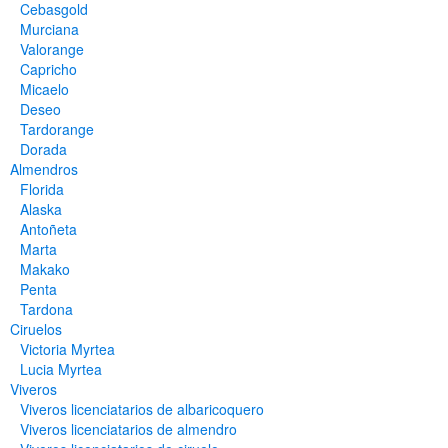
Cebasgold
Murciana
Valorange
Capricho
Micaelo
Deseo
Tardorange
Dorada
Almendros
Florida
Alaska
Antoñeta
Marta
Makako
Penta
Tardona
Ciruelos
Victoria Myrtea
Lucia Myrtea
Viveros
Viveros licenciatarios de albaricoquero​
Viveros licenciatarios de almendro​