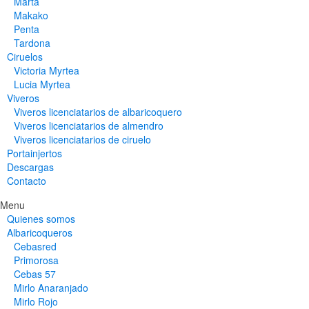
Marta
Makako
Penta
Tardona
Ciruelos
Victoria Myrtea
Lucia Myrtea
Viveros
Viveros licenciatarios de albaricoquero​
Viveros licenciatarios de almendro​
Viveros licenciatarios de ciruelo
Portainjertos
Descargas
Contacto
Menu
Quienes somos
Albaricoqueros
Cebasred
Primorosa
Cebas 57
Mirlo Anaranjado
Mirlo Rojo